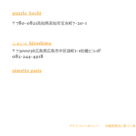
puzzle kochi
〒
780-0821高知県高知市宝永町7-20-1
ふぁいん hiroshima
〒7300036
広島県広島市中区袋町1-1松棚ビル1F
082-244-4918
nimette paris
プライバシーポリシー
古物営業法に基づく表