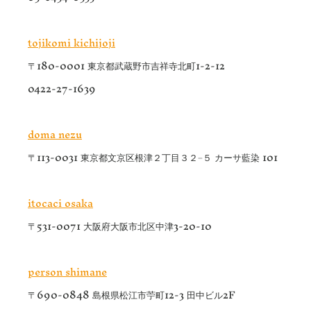
tojikomi kichijoji
〒180-0001 東京都武蔵野市吉祥寺北町1-2-12
0422-27-1639
doma nezu
〒113-0031 東京都文京区根津２丁目３２−５ カーサ藍染 101
itocaci osaka
〒531-0071 大阪府大阪市北区中津3-20-10
person shimane
〒690-0848 島根県松江市苧町12-3 田中ビル2F